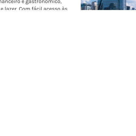
inanceiro e gastronômico,
e lazer. Com fácil acesso às
utura de transporte, a região
uanto para momentos de lazer
- Amenidades de luxo 
- Cápsulas de café Nes