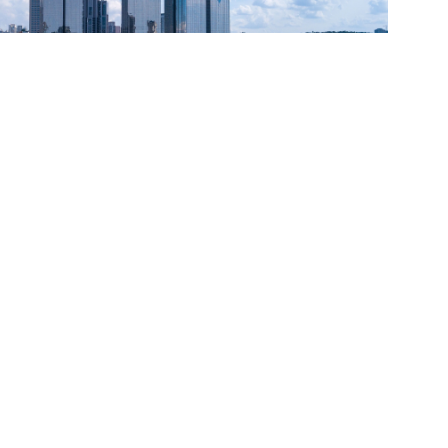
Reserve Agora!
da marca Trosseau.
presso e bebidas de cortesia.