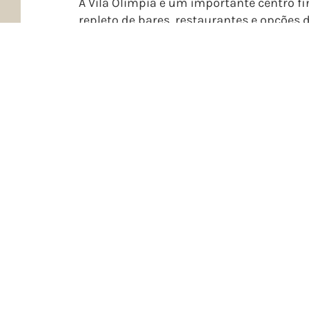
A Vila Olímpia é um importante centro f
repleto de bares, restaurantes e opções d
principais avenidas e excelente infraestr
é ideal tanto para viagens a trabalho q
com a família.