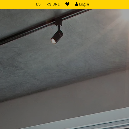
ES
R$ BRL
Login