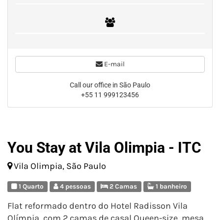
E-mail
Call our office in São Paulo
+55 11 999123456
You Stay at Vila Olimpia - ITC
Vila Olimpia, São Paulo
1 Quarto
4 pessoas
2 Camas
1 banheiro
Flat reformado dentro do Hotel Radisson Vila
Olímpia, com 2 camas de casal Queen-size, mesa